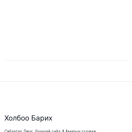
Холбоо Барих
Сүхбаатар Дүүрэг, Ерөнхий сайд А.Амарын гудамж,