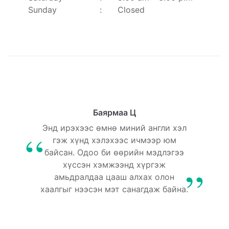
Sunday
:
Closed
Баярмаа Ц
Энд ирэхээс өмнө миний англи хэл
гэж хүнд хэлэхээс ичмээр юм
байсан. Одоо би өөрийн мэдлэгээ
хүссэн хэмжээнд хүргэж
амьдралдаа цааш алхах олон
хаалгыг нээсэн мэт санагдаж байна.