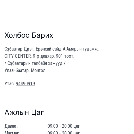
Холбоо Барих
Сүхбаатар Дүүрэг, Ерөнхий сайд А.Амарын гудамж,
CITY CENTER, 9-р давхар, 901 тоот.
/ Сүхбаатарын талбайн хажууд /
Улаанбаатар, Монгол
Утас:
94490919
Ажлын Цаг
Даваа :
09:00 - 20:00 цаг
Мягмар :
09:00 - 20:00 цаг