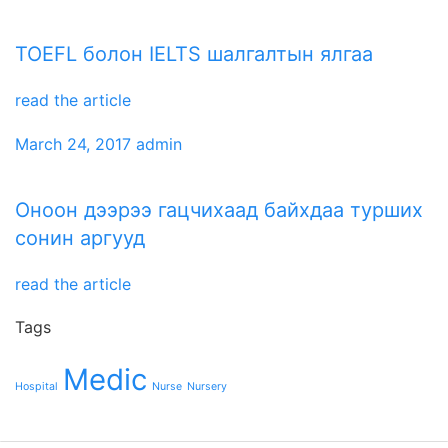
TOEFL болон IELTS шалгалтын ялгаа
read the article
March 24, 2017
admin
Оноон дээрээ гацчихаад байхдаа турших
сонин аргууд
read the article
Tags
Medic
Hospital
Nurse
Nursery