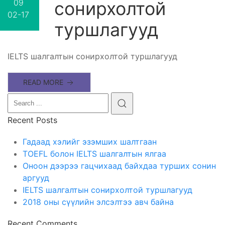
09
сонирхолтой
02-17
туршлагууд
IELTS шалгалтын сонирхолтой туршлагууд
READ MORE
Recent Posts
Гадаад хэлийг эзэмших шалтгаан
TOEFL болон IELTS шалгалтын ялгаа
Оноон дээрээ гацчихаад байхдаа турших сонин
аргууд
IELTS шалгалтын сонирхолтой туршлагууд
2018 оны сүүлийн элсэлтээ авч байна
Recent Comments