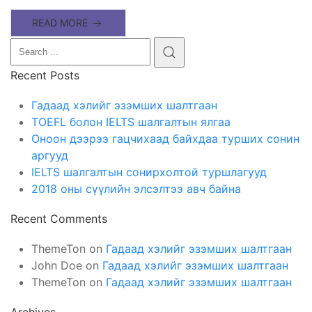
READ MORE
Recent Posts
Гадаад хэлийг эзэмших шалтгаан
TOEFL болон IELTS шалгалтын ялгаа
Оноон дээрээ гацчихаад байхдаа турших сонин
аргууд
IELTS шалгалтын сонирхолтой туршлагууд
2018 оны сүүлийн элсэлтээ авч байна
Recent Comments
ThemeTon
on
Гадаад хэлийг эзэмших шалтгаан
John Doe
on
Гадаад хэлийг эзэмших шалтгаан
ThemeTon
on
Гадаад хэлийг эзэмших шалтгаан