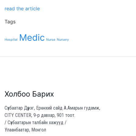
read the article
Tags
Medic
Hospital
Nurse
Nursery
Холбоо Барих
Сүхбаатар Дүүрэг, Ерөнхий сайд А.Амарын гудамж,
CITY CENTER, 9-р давхар, 901 тоот.
/ Сүхбаатарын талбайн хажууд /
Улаанбаатар, Монгол