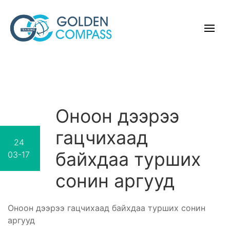
Оноон дээрээ
гацчихаад
24
байхдаа турших
03-17
сонин аргууд
Оноон дээрээ гацчихаад байхдаа турших сонин
аргууд