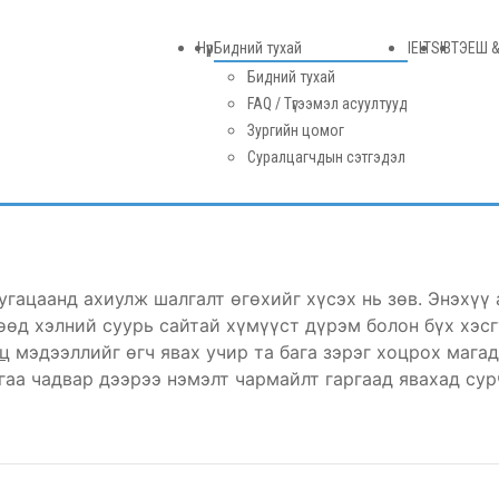
Нүүр
Бидний тухай
IELTS
IBT
ЭЕШ &
Бидний тухай
FAQ / Түгээмэл асуултууд
Зургийн цомог
Суралцагчдын сэтгэдэл
гацаанд ахиулж шалгалт өгөхийг хүсэх нь зөв. Энэхүү 
өөд хэлний суурь сайтай хүмүүст дүрэм болон бүх хэсг
ц
мэдээллийг өгч явах учир та бага зэрэг хоцрох мага
гаа чадвар дээрээ нэмэлт чармайлт гаргаад явахад сур