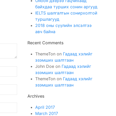
Оноон дээрээ гацчихаад
байхдаа турших сонин аргууд
IELTS шалгалтын сонирхолтой
туршлагууд
2018 оны сүүлийн элсэлтээ
авч байна
Recent Comments
ThemeTon
on
Гадаад хэлийг
эзэмших шалтгаан
John Doe
on
Гадаад хэлийг
эзэмших шалтгаан
ThemeTon
on
Гадаад хэлийг
эзэмших шалтгаан
Archives
April 2017
March 2017