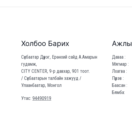
Холбоо Барих
Ажлы
Сүхбаатар Дүүрэг, Ерөнхий сайд А.Амарын
Даваа :
гудамж,
Мягмар :
CITY CENTER, 9-р давхар, 901 тоот.
Лхагва :
/ Сүхбаатарын талбайн хажууд /
Пүрэв :
Улаанбаатар, Монгол
Баасан :
Бямба:
Утас:
94490919