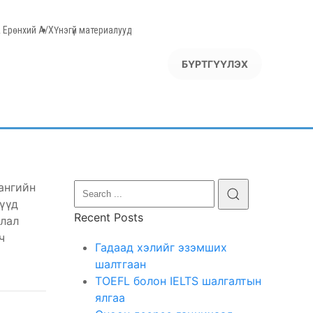
 Ерөнхий А/Х
Үнэгүй материалууд
БҮРТГҮҮЛЭХ
ангийн
үүд
Recent Posts
длал
ч
Гадаад хэлийг эзэмших
шалтгаан
TOEFL болон IELTS шалгалтын
ялгаа