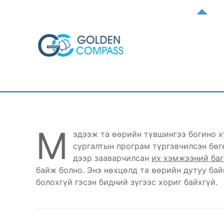
М
эдээж та өөрийн түвшингээ богино ху
сургалтын програм түргэвчилсэн бөг
дээр зааварчилсан
их хэмжээний баг
байж болно. Энэ нөхцөлд та өөрийн дутуу бай
болохгүй гэсэн бидний зүгээс хориг байхгүй.