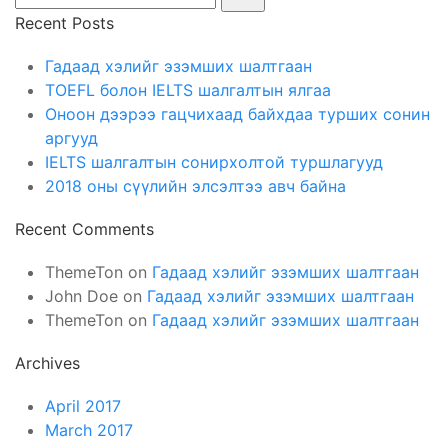
Recent Posts
Гадаад хэлийг эзэмших шалтгаан
TOEFL болон IELTS шалгалтын ялгаа
Оноон дээрээ гацчихаад байхдаа турших сонин
аргууд
IELTS шалгалтын сонирхолтой туршлагууд
2018 оны сүүлийн элсэлтээ авч байна
Recent Comments
ThemeTon
on
Гадаад хэлийг эзэмших шалтгаан
John Doe
on
Гадаад хэлийг эзэмших шалтгаан
ThemeTon
on
Гадаад хэлийг эзэмших шалтгаан
Archives
April 2017
March 2017