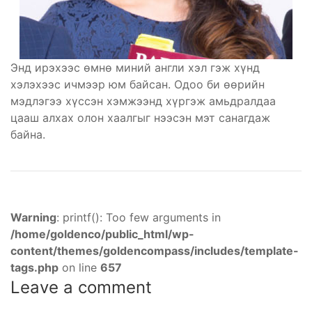
Энд ирэхээс өмнө миний англи хэл гэж хүнд
хэлэхээс ичмээр юм байсан. Одоо би өөрийн
мэдлэгээ хүссэн хэмжээнд хүргэж амьдралдаа
цааш алхах олон хаалгыг нээсэн мэт санагдаж
байна.
Warning
: printf(): Too few arguments in
/home/goldenco/public_html/wp-
content/themes/goldencompass/includes/template-
tags.php
on line
657
Leave a comment