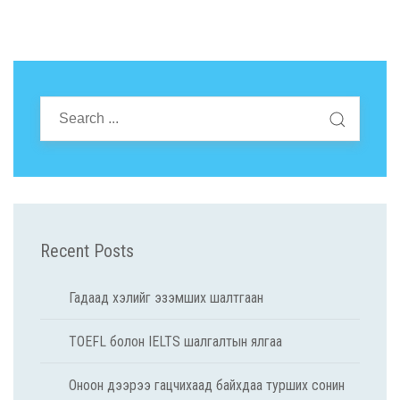
Recent Posts
Гадаад хэлийг эзэмших шалтгаан
TOEFL болон IELTS шалгалтын ялгаа
Оноон дээрээ гацчихаад байхдаа турших сонин