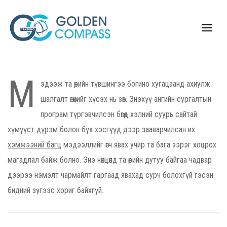
М
эдээж та өөрийн түвшингээ богино хугацаанд ахиулж
шалгалт өгөхийг хүсэх нь зөв. Энэхүү ангийн сургалтын
програм түргэвчилсэн бөгөөд хэлний суурь сайтай
хүмүүст дүрэм болон бүх хэсгүүд дээр зааварчилсан
их
хэмжээний багц
мэдээллийг өгч явах учир та бага зэрэг хоцрох
магадлал байж болно. Энэ нөхцөлд та өөрийн дутуу байгаа чадвар
дээрээ нэмэлт чармайлт гаргаад явахад сурч болохгүй гэсэн
бидний зүгээс хориг байхгүй.