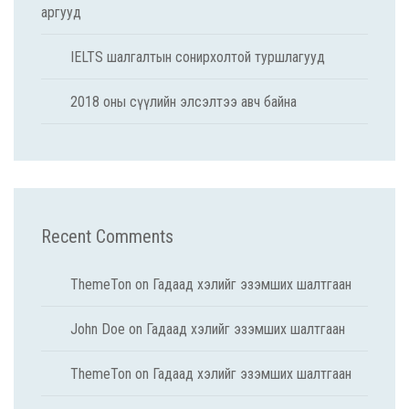
аргууд
IELTS шалгалтын сонирхолтой туршлагууд
2018 оны сүүлийн элсэлтээ авч байна
Recent Comments
ThemeTon
on
Гадаад хэлийг эзэмших шалтгаан
John Doe
on
Гадаад хэлийг эзэмших шалтгаан
ThemeTon
on
Гадаад хэлийг эзэмших шалтгаан